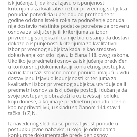
isključenje, tj. da kroz Izjavu o ispunjenosti
kriterijuma za kvalitativni izbor privrednog subjekta
ponuđač potvrdi da u periodu od prethodne tri
godine od dana isteka roka za podnošenje ponuda
nije dostavio neistinite podatke potrebne za proveru
osnova za isključenje ili kriterijuma za izbor
privrednog subjekta ili da nije bio u stanju da dostavi
dokaze o ispunjenosti kriterijuma za kvalitativni
izbor privrednog subjekta kada je kao sredstvo
dokazivanja koristio izjavu iz člana 118. ovog zakona.
Ukoliko je predmetni osnov za isključenje predviđen
u konkursnoj dokumentaciji konkretnog postupka,
naručilac u fazi stručne ocene ponuda, imajući u vidu
dostavljenu Izjavu o ispunjenosti kriterijuma za
kvalitativni izbor privrednog subjekta. utvrđuje da li
predmetni osnov za isključenje postoji, i dužan je da
svoje postupanje obrazloži kroz izveštaj i odluku
koju donese, a kojima je predmetnu ponudu ocenio
kao neprihvatljivu, u skladu sa članom 144. stav 1.
tačka 1) ZJN.
Iz navedenog sledi da se prihvatljivost ponude u
postupku javne nabavke, u kojoj je odredbama
konkursne dokumentacije predviđen osnov