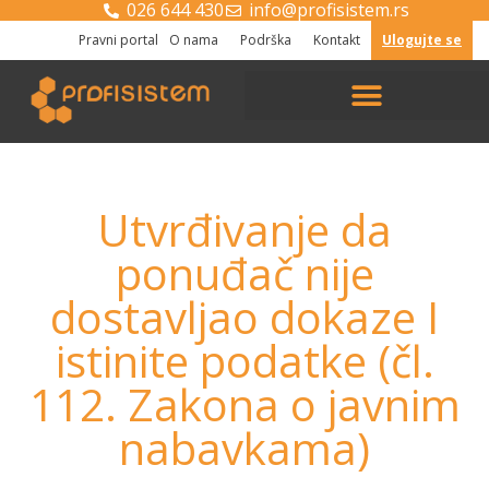
026 644 430
info@profisistem.rs
Pravni portal
O nama
Podrška
Kontakt
Ulogujte se
Utvrđivanje da
ponuđač nije
dostavljao dokaze I
istinite podatke (čl.
112. Zakona o javnim
nabavkama)