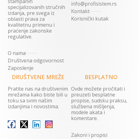
štampanih
info@profisistem.rs
specijalizovanih stručnih
Kontakt
izdanja, pre svega iz
Korisnički kutak
oblasti prava za
kvalitetnu primenu i
praćenje zakonske
regulative.
O nama
Društvena odgovornost
Zaposlenje
DRUŠTVENE MREŽE
BESPLATNO
Pratite nas na društvenim
Ovde možete pročitati i
mrežama kako biste bili u
preuzeti besplatne
toku sa svim našim
propise, sudsku praksu,
izdanjima i novostima.
službena mišljenja,
modele akata i
komentare.
Zakoni i propisi