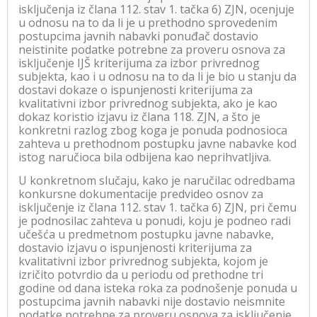
isključenja iz člana 112. stav 1. tačka 6) ZJN, ocenjuje
u odnosu na to da li je u prethodno sprovedenim
postupcima javnih nabavki ponuđač dostavio
neistinite podatke potrebne za proveru osnova za
isključenje IJŠ kriterijuma za izbor privrednog
subjekta, kao i u odnosu na to da li je bio u stanju da
dostavi dokaze o ispunjenosti kriterijuma za
kvalitativni izbor privrednog subjekta, ako je kao
dokaz koristio izjavu iz člana 118. ZJN, a što je
konkretni razlog zbog koga je ponuda podnosioca
zahteva u prethodnom postupku javne nabavke kod
istog naručioca bila odbijena kao neprihvatljiva.
U konkretnom slučaju, kako je naručilac odredbama
konkursne dokumentacije predvideo osnov za
isključenje iz člana 112. stav 1. tačka 6) ZJN, pri čemu
je podnosilac zahteva u ponudi, koju je podneo radi
učešća u predmetnom postupku javne nabavke,
dostavio izjavu o ispunjenosti kriterijuma za
kvalitativni izbor privrednog subjekta, kojom je
izričito potvrdio da u periodu od prethodne tri
godine od dana isteka roka za podnošenje ponuda u
postupcima javnih nabavki nije dostavio neismnite
podatke potrebne za proveru osnova za isključenje