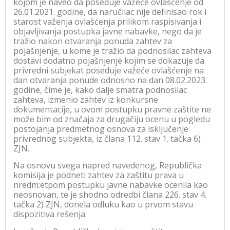
kojom je naveo da poseduje važeće ovlašćenje od
26.01.2021. godine, da naručilac nije definisao rok i
starost važenja ovlašćenja prilikom raspisivanja i
objavljivanja postupka javne nabavke, nego da je
tražio nakon otvaranja ponuda zahtev za
pojašnjenje, u kome je tražio da podnosilac zahteva
dostavi dodatno pojašnjenje kojim se dokazuje da
privredni subjekat poseduje važeće ovlašćenje na
dan otvaranja ponude odnosno na dan 08.02.2023.
godine, čime je, kako dalje smatra podnosilac
zahteva, izmenio zahtev iz konkursne
dokumentacije, u ovom postupku pravne zaštite ne
može bim od značaja za drugačiju ocenu u pogledu
postojanja predmetnog osnova za isključenje
privrednog subjekta, iz člana 112. stav 1. tačka 6)
ZJN.
Na osnovu svega napred navedenog, Republička
komisija je podneti zahtev za zaštitu prava u
nredm:etpom postupku javne nabavke ocenila kao
neosnovan, te je shodno odredbi člana 226. stav 4.
tačka 2) ZJN, donela odluku kao u prvom stavu
dispozitiva rešenja.