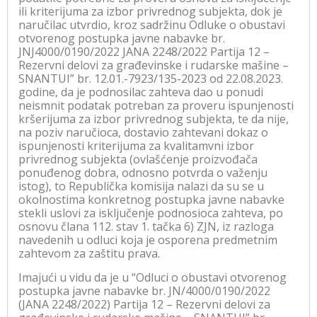
ili kriterijuma za izbor privrednog subjekta, dok je
naručilac utvrdio, kroz sadržinu Odluke o obustavi
otvorenog postupka javne nabavke br.
JNJ4000/0190/2022 JANA 2248/2022 Partija 12 –
Rezervni delovi za građevinske i rudarske mašine –
SNANTUI” br. 12.01.-7923/135-2023 od 22.08.2023.
godine, da je podnosilac zahteva dao u ponudi
neismnit podatak potreban za proveru ispunjenosti
kršerijuma za izbor privrednog subjekta, te da nije,
na poziv naručioca, dostavio zahtevani dokaz o
ispunjenosti kriterijuma za kvalitamvni izbor
privrednog subjekta (ovlašćenje proizvođača
ponuđenog dobra, odnosno potvrda o važenju
istog), to Republička komisija nalazi da su se u
okolnostima konkretnog postupka javne nabavke
stekli uslovi za isključenje podnosioca zahteva, po
osnovu člana 112. stav 1. tačka 6) ZJN, iz razloga
navedenih u odluci koja je osporena predmetnim
zahtevom za zaštitu prava.
Imajući u vidu da je u “Odluci o obustavi otvorenog
postupka javne nabavke br. JN/4000/0190/2022
(JANA 2248/2022) Partija 12 – Rezervni delovi za