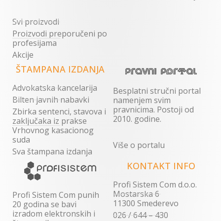
Svi proizvodi
Proizvodi preporučeni po
profesijama
Akcije
ŠTAMPANA IZDANJA
Advokatska kancelarija
Besplatni stručni portal
Bilten javnih nabavki
namenjem svim
pravnicima. Postoji od
Zbirka sentenci, stavova i
2010. godine.
zaključaka iz prakse
Vrhovnog kasacionog
suda
Više o portalu
Sva štampana izdanja
KONTAKT INFO
Profi Sistem Com d.o.o.
Mostarska 6
Profi Sistem Com punih
11300 Smederevo
20 godina se bavi
izradom elektronskih i
026 / 644 – 430