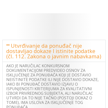
Utvrđivanje da ponuđač nije
dostavljao dokaze I istinite podatke
(čl. 112. Zakona o javnim nabavkama)
AKO JE NARUČILAC KONKURSNOM
DOKUMENTACIJOM PREDVIDEO OSNOV ZA
ISKLJUČENJE ZA PONUĐAČA KOJI JE DOSTAVIO
NEISTINITE PODATKE ILI NIJE DOSTAVIO DOKAZE,
IAKO BI PONUĐAČ DOSTAVIO IZJAVU O
ISPUNJENOSTI KRITERIJUMA ZA KVALITATIVNI
IZBOR PRIVREDNOG SUBJEKTA, ALI NARUČILAC
UTVRDI DA TO NIJE TAČNO (POSTOJI DOKAZ O
TOME), IMA USLOVA ZA ISKLJUČENJE TOG
PONUĐAČA.