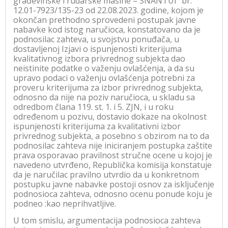
građevinske i rudarske mašine – SNANTUI” br.
12.01-7923/135-23 od 22.08.2023. godine, kojom je
okončan prethodno sprovedeni postupak javne
nabavke kod istog naručioca, konstatovano da je
podnosilac zahteva, u svojstvu ponuđača, u
dostavljenoj Izjavi o ispunjenosti kriterijuma
kvalitativnog izbora privrednog subjekta dao
neistinite podatke o važenju ovlašćenja, a da su
upravo podaci o važenju ovlašćenja potrebni za
proveru kriterijuma za izbor privrednog subjekta,
odnosno da nije na poziv naručioca, u skladu sa
odredbom člana 119. st. 1. i 5. ZJN, i u roku
određenom u pozivu, dostavio dokaze na okolnost
ispunjenosti kriterijuma za kvalitativni izbor
privrednog subjekta, a posebno s obzirom na to da
podnosilac zahteva nije iniciranjem postupka zaštite
prava osporavao pravilnost stručne ocene u kojoj je
navedeno utvrđeno, Republička komisija konstatuje
da je naručilac pravilno utvrdio da u konkretnom
postupku javne nabavke postoji osnov za isključenje
podnosioca zahteva, odnosno ocenu ponude koju je
podneo :kao neprihvatljive.
U tom smislu, argumentacija podnosioca zahteva