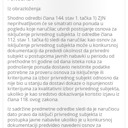
Iz obrazloženja:
Shodno odredbi člana 144. stav 1. tačka 1) ZJN
neprihvatljivom će se smatrati ona ponuda u
pogledu koje naručilac utvrdi postojanje osnova za
isključenje privrednog subjekta. Iz odredbe člana
112. stav 1. tačka 6) sledi da naručilac kao osnov za
isključenje privrednog subjekta može u konkursnoj
dokumentaciji da predvidi okolnost da privredni
subjekt u postupcima javnih nabavki u periodu od
prethodne tri godine od dana isteka roka za
podnošenje ponuda dostavio neistinite podatke
potrebne za proveru osnova za isključenje ili
kriterijuma za izbor privrednog subjekt odnosno da
nije bio u stanju da dostavi dokaze o ispunjenosti
kriterijuma za kvalitativni izbor privrednog subjekta,
ukoliko je kao sredstvo dokazivanja koristio izjavu iz
člana 118. ovog zakona.
Iz sadržine predmetne odredbe sledi da je naručiocu
dato pravo da isključi privrednog subjekta iz
postupka javne nabavke ukoliko je u konkursnoj
dokumentaciji predvideo navedeni osnov za