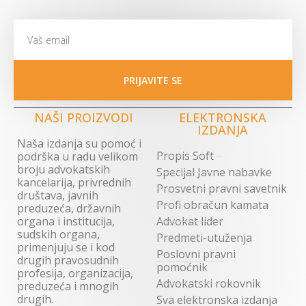
PRIJAVITE SE
NAŠI PROIZVODI
ELEKTRONSKA
IZDANJA
Naša izdanja su pomoć i
Propis Soft
podrška u radu velikom
broju advokatskih
Specijal Javne nabavke
kancelarija, privrednih
Prosvetni pravni savetnik
društava, javnih
Profi obračun kamata
preduzeća, državnih
organa i institucija,
Advokat lider
sudskih organa,
Predmeti-utuženja
primenjuju se i kod
Poslovni pravni
drugih pravosudnih
pomoćnik
profesija, organizacija,
Advokatski rokovnik
preduzeća i mnogih
drugih.
Sva elektronska izdanja