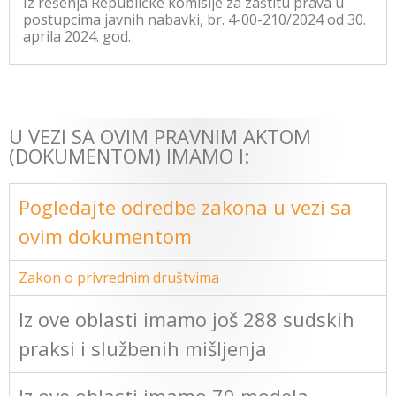
Iz rešenja Republičke komisije za zaštitu prava u
postupcima javnih nabavki, br. 4-00-210/2024 od 30.
aprila 2024. god.
U VEZI SA OVIM PRAVNIM AKTOM
(DOKUMENTOM) IMAMO I:
Pogledajte odredbe zakona u vezi sa
ovim dokumentom
Zakon o privrednim društvima
Iz ove oblasti imamo još 288 sudskih
praksi i službenih mišljenja