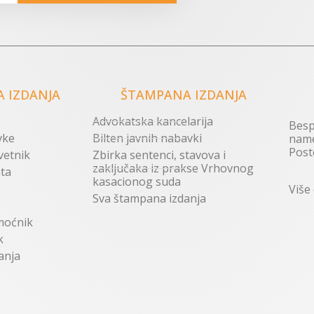
 IZDANJA
ŠTAMPANA IZDANJA
Advokatska kancelarija
Besp
vke
Bilten javnih nabavki
name
Post
vetnik
Zbirka sentenci, stavova i
zaključaka iz prakse Vrhovnog
ta
kasacionog suda
Više
Sva štampana izdanja
moćnik
k
anja