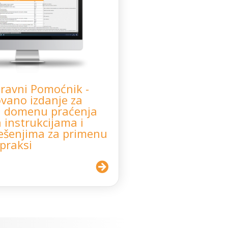
Pravni Pomoćnik -
ovano izdanje za
u domenu praćenja
 instrukcijama i
ešenjima za primenu
praksi