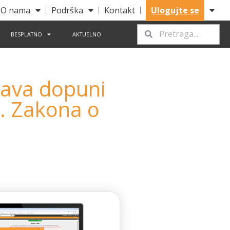
O nama
Podrška
Kontakt
Ulogujte se
BESPLATNO
AKTUELNO
rava dopuni
9. Zakona o