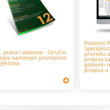
Poslovni 
Specijaliz
, prava i obaveze - Stručni
privredu 
opis namenjen privrednim
propisa sa
jektima
gotovim r
propisa u 