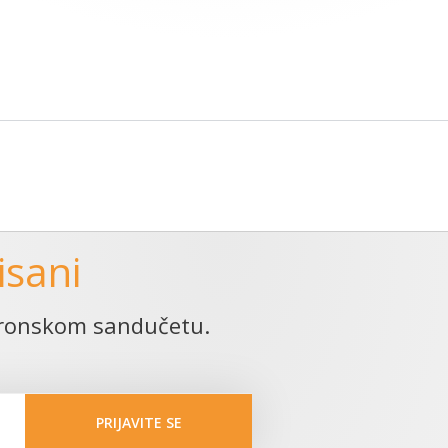
isani
ktronskom sandučetu.
PRIJAVITE SE