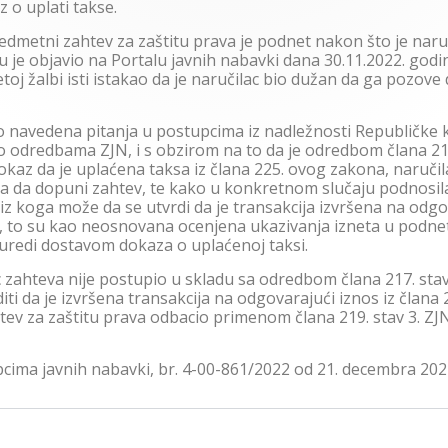
 o uplati takse.
predmetni zahtev za zaštitu prava je podnet nakon što je nar
u je objavio na Portalu javnih nabavki dana 30.11.2022. god
toj žalbi isti istakao da je naručilac bio dužan da ga pozove 
o navedena pitanja u postupcima iz nadležnosti Republičke 
 odredbama ZJN, i s obzirom na to da je odredbom člana 219
dokaz da je uplaćena taksa iz člana 225. ovog zakona, naručil
a da dopuni zahtev, te kako u konkretnom slučaju podnosi
z koga može da se utvrdi da je transakcija izvršena na odgov
, to su kao neosnovana ocenjena ukazivanja izneta u podneto
uredi dostavom dokaza o uplaćenoj taksi.
zahteva nije postupio u skladu sa odredbom člana 217. stav 5
i da je izvršena transakcija na odgovarajući iznos iz člana 2
tev za zaštitu prava odbacio primenom člana 219. stav 3. ZJ
pcima javnih nabavki, br. 4-00-861/2022 od 21. decembra 202