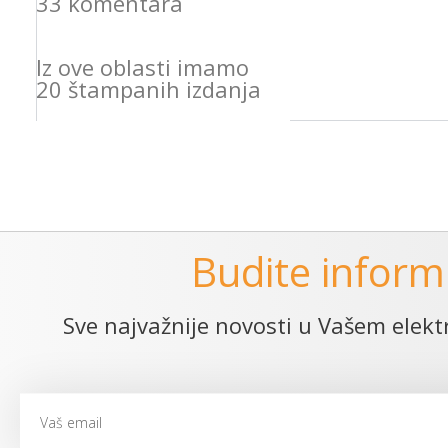
33 komentara
Iz ove oblasti imamo
20 štampanih izdanja
Budite inform
Sve najvažnije novosti u Vašem ele