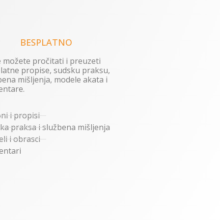
BESPLATNO
 možete pročitati i preuzeti
latne propise, sudsku praksu,
bena mišljenja, modele akata i
ntare.
ni i propisi
ka praksa i službena mišljenja
li i obrasci
ntari