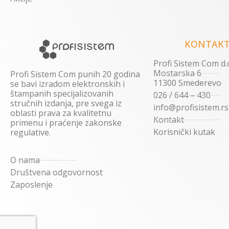
KONTAKT
Profi Sistem Com d.o
Mostarska 6
Profi Sistem Com punih 20 godina
11300 Smederevo
se bavi izradom elektronskih i
štampanih specijalizovanih
026 / 644 – 430
stručnih izdanja, pre svega iz
info@profisistem.rs
oblasti prava za kvalitetnu
Kontakt
primenu i praćenje zakonske
Korisnički kutak
regulative.
O nama
Društvena odgovornost
Zaposlenje