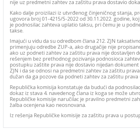
nije uz predmetni zahtev za zaštitu prava dostavio dokaz
Kako dalje proizilazi iz utvrđenog činjeničnog stanja, 
ugovora broj 01-4215/5-2022 od 30.11.2022. godine, koj
je podnosilac zahteva uplatio taksu, pri čemu je u podne
takse.
Imajući u vidu da su odredbom člana 212. ZJN taksativn
primenjuju odredbe ZUP-a, ako drugačije nije propisano
ako uz podneti zahtev za zaštitu prava nije dostavljen 
rešenjem bez prethodnog pozivanja podnosioca zahtev
postupku zaštite prava nije dostavio nijedan dokument i
ZJN i da se odnosi na predmetni zahtev za zaštitu prava
dužan da ga pozove da podneti zahtev za zaštitu prava 
Republička komisija konstatuje da budući da podnosilac 
dokaz iz stava 4. navedenog člana iz koga se može utvrdit
Republičke komisije naručilac je pravilno predmetni zah
žalba ocenjena kao neosnovana.
Iz rešenja Republičke komisije za zaštitu prava u postu