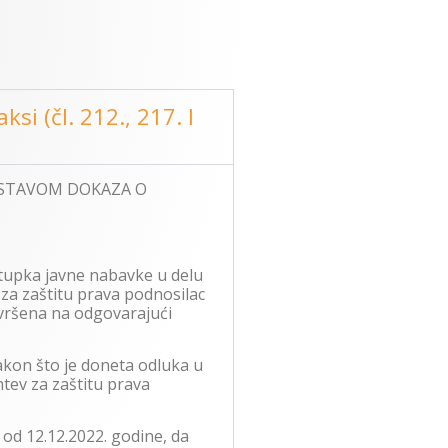
i (čl. 212., 217. I
OSTAVOM DOKAZA O
stupka javne nabavke u delu
za zaštitu prava podnosilac
zvršena na odgovarajući
kon što je doneta odluka u
tev za zaštitu prava
od 12.12.2022. godine, da