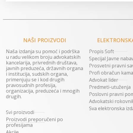
NAŠI PROIZVODI
ELEKTRONSKA
Naša izdanja su pomoć i podrška
Propis Soft
u radu velikom broju advokatskih
Specijal Javne naba
kancelarija, privrednih društava,
Prosvetni pravni sa
javnih preduzeća, državnih organa
Profi obračun kama
i institucija, sudskih organa,
primenjuju se i kod drugih
Advokat lider
pravosudnih profesija,
Predmeti-utuženja
organizacija, preduzeća i mnogih
Poslovni pravni po
drugih.
Advokatski rokovni
Sva elektronska izd
Svi proizvodi
Proizvodi preporučeni po
profesijama
Akcije