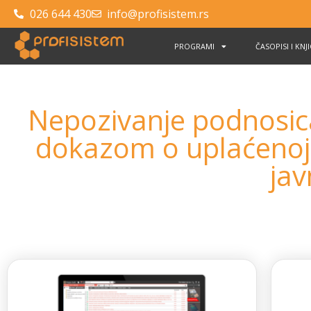
026 644 430
info@profisistem.rs
PROGRAMI
ČASOPISI I KNJ
Nepozivanje podnosica
dokazom o uplaćenoj t
ja