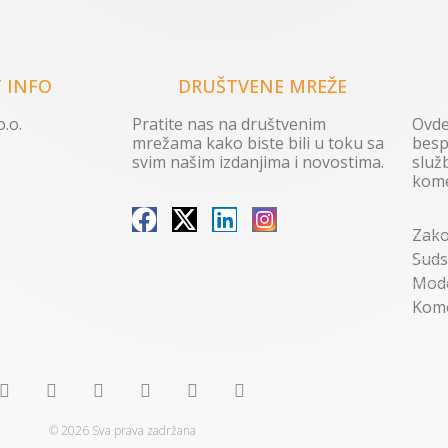
 INFO
DRUŠTVENE MREŽE
.o.
Pratite nas na društvenim
Ovde
mrežama kako biste bili u toku sa
besp
svim našim izdanjima i novostima.
služ
kome
Zako
Suds
Mode
Kome
© 2026 Sva prava zadržana