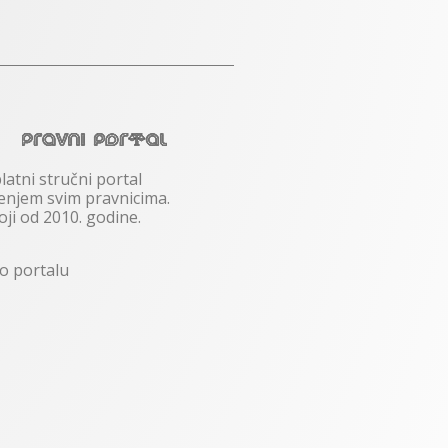
latni stručni portal
njem svim pravnicima.
oji od 2010. godine.
 o portalu