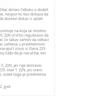
učilac doneo Odluku o dodeli
ine, nesporno bez dokaza da
da dostavi dokaz o uplati
komisije na koja se shodno
. ZJN izričito regulisano da
ac će takav zahtev da odbaci
lac zahteva u predmetnom
arajući iznos iz člana 225.
j žalbi da je naručilac bio
. ZJN, jer nije dostavio
25. stav 1. ZJN, po oceni
N, usled čega je predmetna
2. god.