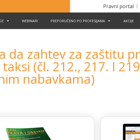
Pravni portal
IGE
WEBINARI
PREPORUČENO PO PROFESIJAMA
AKCIJE
 da zahtev za zaštitu p
aksi (čl. 212., 217. I 21
vnim nabavkama)