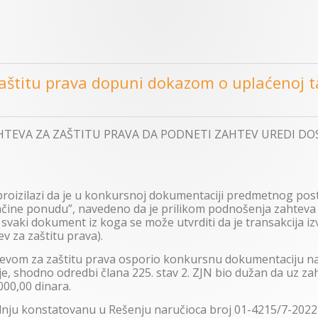
štitu prava dopuni dokazom o uplaćenoj taks
HTEVA ZA ZAŠTITU PRAVA DA PODNETI ZAHTEV UREDI D
proizilazi da je u konkursnoj dokumentaciji predmetnog po
ačine ponudu”, navedeno da je prilikom podnošenja zahteva 
 svaki dokument iz koga se može utvrditi da je transakcija i
v za zaštitu prava).
tevom za zaštitu prava osporio konkursnu dokumentaciju na
, shodno odredbi člana 225. stav 2. ZJN bio dužan da uz zah
000,00 dinara.
dnju konstatovanu u Rešenju naručioca broj 01-4215/7-2022 