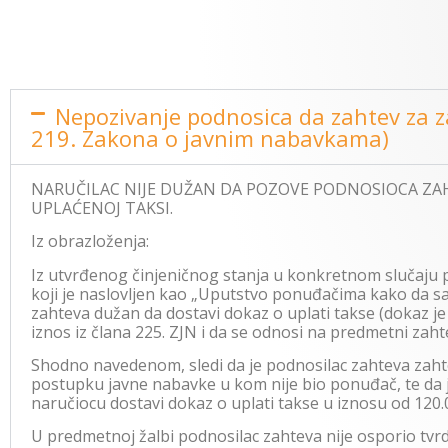
Nepozivanje podnosica da zahtev za za
219. Zakona o javnim nabavkama)
NARUČILAC NIJE DUŽAN DA POZOVE PODNOSIOCA ZA
UPLAĆENOJ TAKSI.
Iz obrazloženja:
Iz utvrđenog činjeničnog stanja u konkretnom slučaju 
koji je naslovljen kao „Uputstvo ponuđačima kako da s
zahteva dužan da dostavi dokaz o uplati takse (dokaz je
iznos iz člana 225. ZJN i da se odnosi na predmetni zahte
Shodno navedenom, sledi da je podnosilac zahteva zah
postupku javne nabavke u kom nije bio ponuđač, te da je
naručiocu dostavi dokaz o uplati takse u iznosu od 120.
U predmetnoj žalbi podnosilac zahteva nije osporio tvr