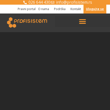
026 644 430
info@profisistem.rs
Pravni portal
O nama
Podrška
Kontakt
Ulogujte se