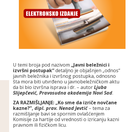
U temi broja pod nazivom
„Javni beležnici i
izvršni postupak“
detaljno je objašnjen „odnos“
javnih beležnika i izvršnog postupka, odnosno
šta mora biti utvrđeno u javnobeležničkom aktu
da bi bio izvršna isprava i dr. – autor
Ljuba
Slijepčević, Pravosudna akademija Novi Sad
.
ZA RAZMIŠLJANJE: „Ko sme da izriče novčane
kazne?”,
dipl. prav. Nenad Jevtić
– tema za
razmišljanje bavi se spornim ovlašćenjem
Komisije za hartije od vrednosti o izricanju kazni
pravnom ili fizičkom licu.