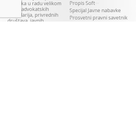
Propis Soft
podrška u radu velikom
broju advokatskih
Specijal Javne nabavke
kancelarija, privrednih
Prosvetni pravni savetnik
društava, javnih
Profi obračun kamata
preduzeća, državnih
organa i institucija,
Advokat lider
sudskih organa,
Predmeti-utuženja
primenjuju se i kod
Poslovni pravni
drugih pravosudnih
pomoćnik
profesija, organizacija,
Advokatski rokovnik
preduzeća i mnogih
drugih.
Sva elektronska izdanja
Svi proizvodi
Proizvodi preporučeni po
profesijama
Akcije
ŠTAMPANA IZDANJA
Advokatska kancelarija
Besplatni stručni portal
Bilten javnih nabavki
namenjem svim