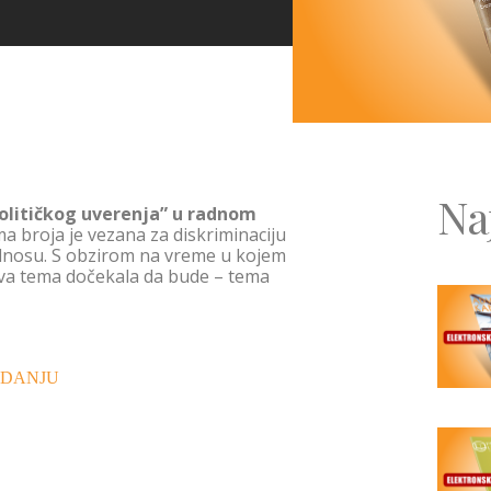
Na
političkog uverenja” u radnom
a broja je vezana za diskriminaciju
dnosu. S obzirom na vreme u kojem
 ova tema dočekala da bude – tema
ZDANJU