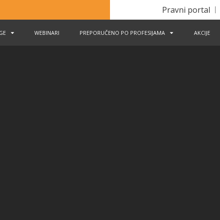
Pravni portal
IGE
WEBINARI
PREPORUČENO PO PROFESIJAMA
AKCIJE