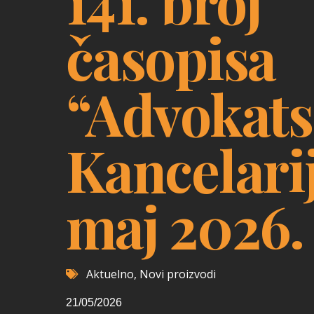
141. broj
časopisa
“Advokat
Kancelari
maj 2026.
Aktuelno
,
Novi proizvodi
21/05/2026