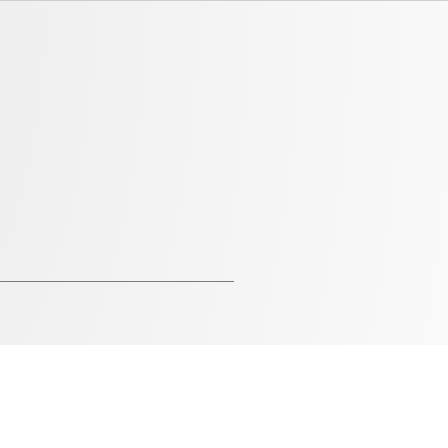
latni stručni portal
njem svim pravnicima.
oji od 2010. godine.