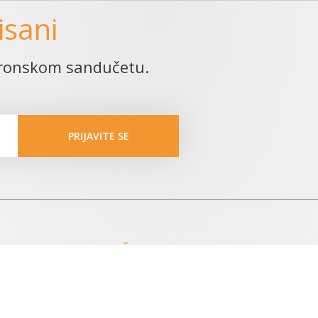
isani
ktronskom sandučetu.
PRIJAVITE SE
 IZDANJA
ŠTAMPANA IZDANJA
Advokatska kancelarija
Besp
vke
Bilten javnih nabavki
name
Post
vetnik
Zbirka sentenci, stavova i