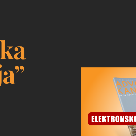
ska
ja”