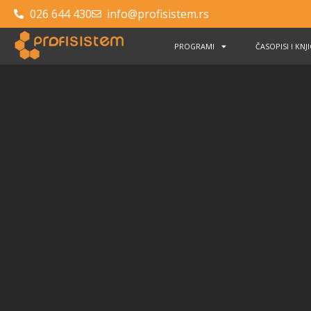
026 644 430
info@profisistem.rs
PROGRAMI
ČASOPISI I KNJ