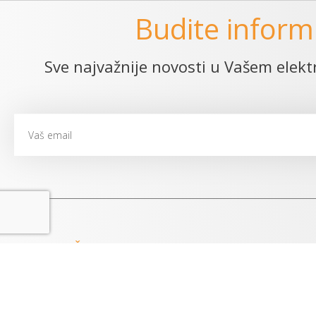
Budite inform
Sve najvažnije novosti u Vašem ele
NAŠI PROIZVODI
ELEKTRONSKA
Naša izdanja su pomoć i podrška
Propis Soft
u radu velikom broju advokatskih
Specijal Javne naba
kancelarija, privrednih društava,
Prosvetni pravni sa
javnih preduzeća, državnih organa