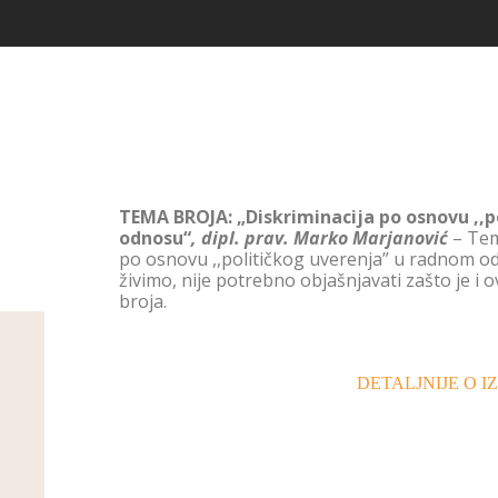
TEMA BROJA
:
„
Diskriminacija po osnovu ,,
odnosu
“
, d
ipl. prav. Marko Marjanović
– Tem
po osnovu ,,političkog uverenja” u radnom o
živimo, nije potrebno objašnjavati zašto je i
broja.
DETALJNIJE O I