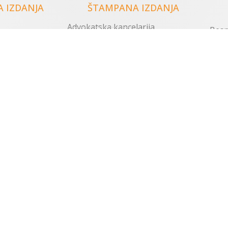
 IZDANJA
ŠTAMPANA IZDANJA
Advokatska kancelarija
Besp
vke
Bilten javnih nabavki
name
Post
vetnik
Zbirka sentenci, stavova i
zaključaka iz prakse Vrhovnog
ta
kasacionog suda
Više
Sva štampana izdanja
moćnik
k
anja
 INFO
DRUŠTVENE MREŽE