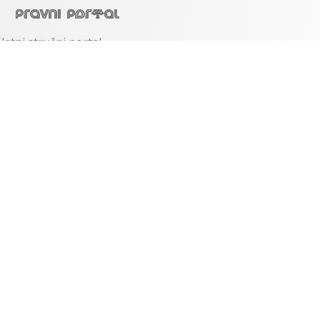
latni stručni portal
njem svim pravnicima.
oji od 2010. godine.
 o portalu
BESPLATNO