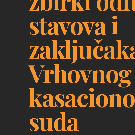
zbirki odl
stavova i
zaključak
Vrhovnog
kasacion
suda