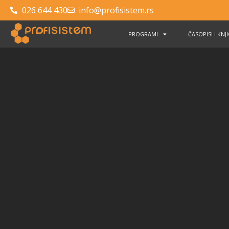
026 644 430
info@profisistem.rs
PROGRAMI
ČASOPISI I KNJ