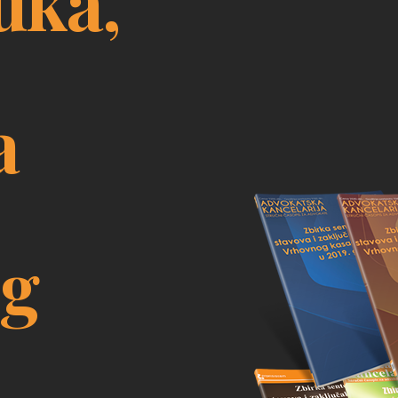
uka,
a
og