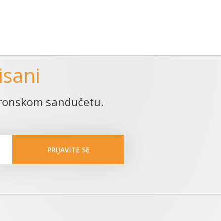
isani
ktronskom sandučetu.
PRIJAVITE SE