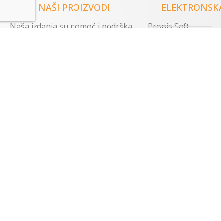
NAŠI PROIZVODI
ELEKTRONSKA
Naša izdanja su pomoć i podrška
Propis Soft
u radu velikom broju advokatskih
Specijal Javne naba
kancelarija, privrednih društava,
Prosvetni pravni sa
javnih preduzeća, državnih organa
Profi obračun kama
i institucija, sudskih organa,
primenjuju se i kod drugih
Advokat lider
pravosudnih profesija,
Predmeti-utuženja
organizacija, preduzeća i mnogih
Poslovni pravni po
drugih.
Advokatski rokovni
Sva elektronska izd
Svi proizvodi
Proizvodi preporučeni po
profesijama
Akcije
KONTAKT