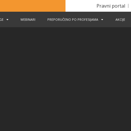
Pravni portal
IGE
WEBINARI
PREPORUČENO PO PROFESIJAMA
AKCIJE