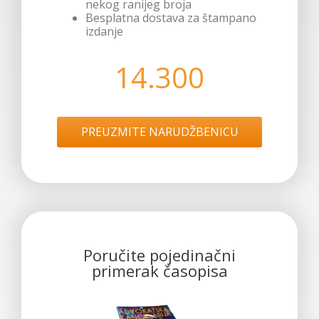
nekog ranijeg broja
Besplatna dostava za štampano
izdanje
14.300
PREUZMITE NARUDŽBENICU
Poručite pojedinačni
primerak časopisa