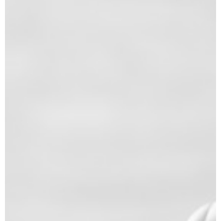
maj 2023.
Broj 105, maj 2023.
Broj 104, april 2023.
Broj 103, mart 2023.
Broj 102, februar 2023.
Broj 101, januar 2023. Zbirka sudske
prakse, stavova i zaključaka
Vrhovnog kasacionog suda iz 2022.
godine
Broj 100, decembar 2022.
Broj 99, novembar 2022.
Specijalno štampano izdanje
časopisa „Advokatska Kancelarija“,
oktobar 2022.
Broj 98, oktobar 2022.
Broj 97, septembar 2022.
Broj 95/96, jul/avgust 2022.