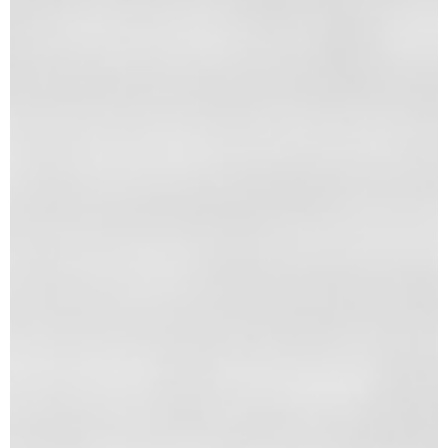
Broj 115, mart 2024.
Broj 114, februar 2024.
Broj 113, januar 2024. Zbirka sudske
prakse, stavova i zaključaka
Vrhovnog kasacionog suda iz 2023.
godine
Broj 112, decembar 2023.
Broj 111, novembar 2023.
Specijalno štampano izdanje
časopisa „Advokatska Kancelarija“,
oktobar 2023.
Broj 110, oktobar 2023.
Broj 109, septembar 2023.
Broj 107/108, jul/avgust 2023.
Broj 106, jun 2023.
Specijalno štampano izdanje
časopisa „Advokatska Kancelarija“,