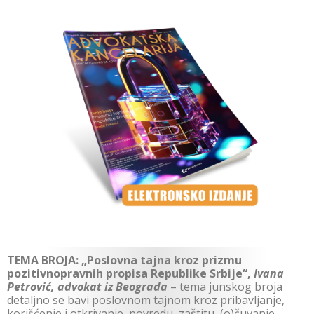
TEMA BROJA: „Poslovna tajna kroz prizmu
pozitivnopravnih propisa Republike Srbije“,
Ivana
Petrović, advokat iz Beograda
– tema junskog broja
detaljno se bavi poslovnom tajnom kroz pribavljanje,
korišćenje i otkrivanje, povredu, zaštitu, (o)čuvanje