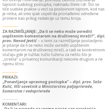
tajnosti sudskog postupka, naknadu štete i dr. Što se
tiče sudske prakse u vezi sa poslovnom tajnom, kod nas
je retka, ali smo ipak uspeli da pronađemo određene
primere kao prilog redakcije uz temu broja.
ZA RAZMIŠLJANJE: „Da li se neko može uvrediti
uopštenim komentarom na društvenoj mreži?”,
dipl.
prav. Nenad Jevtić
– u temi za razmišljanje postavljeno
je pitanje da li se neko može uvrediti uopštenim
komentarom na društvenoj mreži, a radi se konkretnom
slučaju gde je tužilac tužio tuženu za nešto što je
„izrekla“ u privatnoj komunikaciji nekome drugom a ne
njemu lično.
PRIKAZI:
„Ponavljanje upravnog postupka“ –
dipl. prav. Saša
Kulić, Viši savetnik u Ministarstvu poljoprivrede,
šumarstva i vodoprivrede
KOMENTARI:
„Da li je povreda za vreme pauze van prostorija