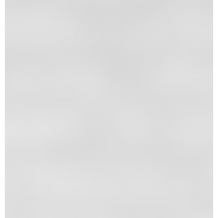
Broj 125, januar 2025. Zbirka
sentenci, stavova i zaključaka iz
prakse Vrhovnog suda u 2024.
godini
Broj 124, decembar 2024.
Broj 123, novembar 2024.
Specijalno štampano izdanje
časopisa „Advokatska Kancelarija“,
oktobar 2024.
Broj 122, oktobar 2024.
Broj 121, septembar 2024.
Broj 119/120, jul/avgust 2024.
Broj 118, jun 2024.
Specijalno štampano izdanje
časopisa „Advokatska Kancelarija“,
maj 2024.
Broj 117, maj 2024.
Broj 116, april 2024.