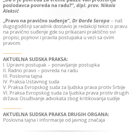
poslodavca povreda na radu?“,
dipl. prav. Nikola
Aleksić
„Pravo na pravično suđenje“,
Dr Đorđe Sarapa
– naš
dugogodišnji saradnik dostavio je redakciji tekst o pravu
na pravično suđenje gde su prikazani praktično svi
propisi, pojmovi i pravila postupaka u vezi sa ovim
pravom.
AKTUELNA SUDSKA PRAKSA:
I. Upravni postupak – ponavljanje postupka
II. Radno pravo – povreda na radu
III. Poslovna tajna
IV. Praksa Ustavnog suda
V. Praksa Evropskog suda za ljudska prava protiv Srbije
VI. Praksa Evropskog suda za ljudska prava protiv drugih
država: Osuđivanje advokata zbog kritikovanja sudije
AKTUELNA SUDSKA PRAKSA DRUGIH ORGANA:
Poslovna tajna i informacije od javnog značaja