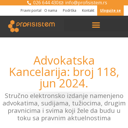
026 644 430
info@profisistem.rs
Pravni portal
O nama
Podrška
Kontakt
Ulogujte se
Advokatska
Kancelarija: broj 118,
jun 2024.
Stručno elektronsko izdanje namenjeno
advokatima, sudijama, tužiocima, drugim
pravnicima i svima koji žele da budu u
toku sa pravnim aktuelnostima