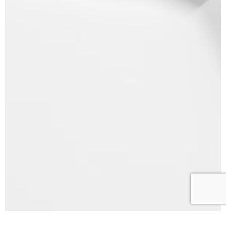
godine
Broj 64, decembar 2019.
Broj 63, novembar 2019.
Broj 62, oktobar 2019.
Broj 61, septembar 2019.
Broj 59/60, jul/avgust 2019.
Broj 58, jun 2019.
Broj 57, maj 2019.
Broj 56, april 2019.
Broj 55, mart 2019.
Broj 54, februar 2019.
Broj 53, januar 2019. Zbirka sudske
prakse, stavova i zaključaka
Vrhovnog kasacionog suda iz 2018.
godine
Broj 52, decembar 2018.
Broj 51, novembar 2018.