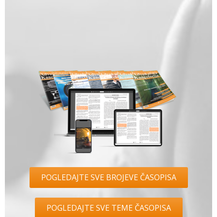
Broj 94, jun 2022.
Broj 93, maj 2022.
Broj 92, april 2022.
Broj 91, mart 2022.
Broj 90, februar 2022.
Broj 89, januar 2022. Zbirka sudske
prakse, stavova i zaključaka
Vrhovnog kasacionog suda iz 2021.
godine
Broj 88, decembar 2021.
Broj 87, novembar 2021.
Broj 86, oktobar 2021.
Broj 85, septembar 2021.
Broj 83/84, jul/avgust 2021.
POGLEDAJTE SVE BROJEVE ČASOPISA
Broj 82, jun 2021.
Broj 81, maj 2021.
Broj 80, april 2021.
POGLEDAJTE SVE TEME ČASOPISA